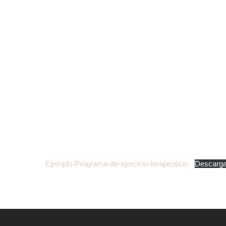
Ejemplo-Programa-de-ejercicio-terapeutico-
Descarg